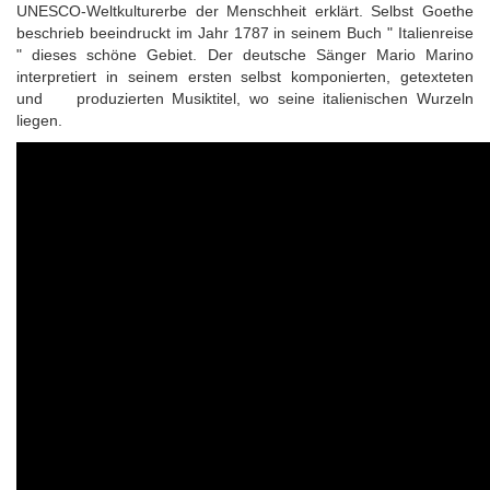
UNESCO-Weltkulturerbe der Menschheit erklärt. Selbst Goethe
beschrieb beeindruckt im Jahr 1787 in seinem Buch " Italienreise
" dieses schöne Gebiet. Der deutsche Sänger Mario Marino
interpretiert in seinem ersten selbst komponierten, getexteten
und produzierten Musiktitel, wo seine italienischen Wurzeln
liegen.