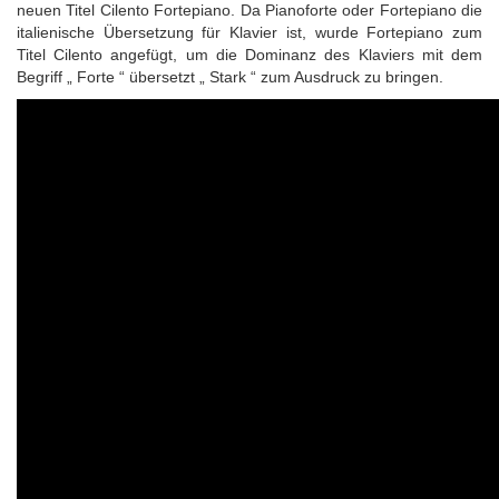
neuen Titel Cilento Fortepiano. Da Pianoforte oder Fortepiano die
italienische Übersetzung für Klavier ist, wurde Fortepiano zum
Titel Cilento angefügt, um die Dominanz des Klaviers mit dem
Begriff „ Forte “ übersetzt „ Stark “ zum Ausdruck zu bringen.