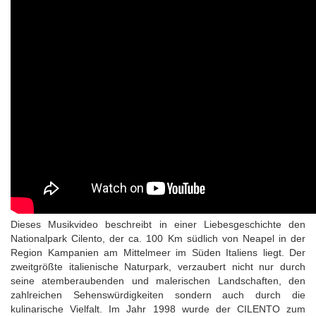
Dieses Musikvideo beschreibt in einer Liebesgeschichte den
Nationalpark Cilento, der ca. 100 Km südlich von Neapel in der
Region Kampanien am Mittelmeer im Süden Italiens liegt. Der
zweitgrößte italienische Naturpark, verzaubert nicht nur durch
seine atemberaubenden und malerischen Landschaften, den
zahlreichen Sehenswürdigkeiten sondern auch durch die
kulinarische Vielfalt. Im Jahr 1998 wurde der CILENTO zum